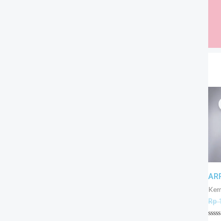
AR
Keme
Rp
1