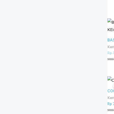
Dini
0
dari
5
BA
Keme
Rp
1
Dini
0
dari
5
CO
Keme
Rp
7