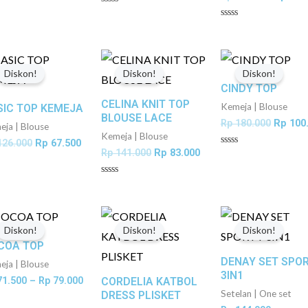
lai
Dinilai
0
Dinilai
dari
0
5
dari
5
Harga
Harga
Harga
Harga
Harga
aslinya
saat
aslinya
saat
aslinya
Diskon!
Diskon!
Diskon!
adalah:
ini
adalah:
ini
adalah:
CINDY TOP
Rp 126.000.
adalah:
Rp 141.000.
adalah:
Rp 180.
CELINA KNIT TOP
Rp 67.500.
Rp 83.000.
Kemeja | Blouse
SIC TOP KEMEJA
BLOUSE LACE
Rp
180.000
Rp
100
ja | Blouse
Kemeja | Blouse
26.000
Rp
67.500
Rp
141.000
Rp
83.000
Dinilai
0
dari
lai
5
Dinilai
0
dari
5
Rentang
Harga
Harga
Rentan
harga:
aslinya
saat
harga:
Diskon!
Diskon!
Diskon!
Rp 71.500
adalah:
ini
Rp 144.
COA TOP
hingga
Rp 380.000.
adalah:
hingga
DENAY SET SPO
Rp 79.000
Rp 230.000.
Rp 160.
ja | Blouse
3IN1
1.500
–
Rp
79.000
CORDELIA KATBOL
Setelan | One set
DRESS PLISKET