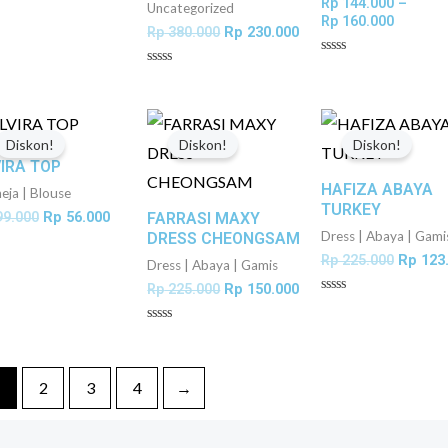
Rp
144.000
–
lai
Uncategorized
Rp
160.000
Rp
380.000
Rp
230.000
Dinilai
Dinilai
0
0
dari
dari
5
5
Harga
Harga
Harga
Harga
Harga
aslinya
saat
aslinya
saat
aslinya
Diskon!
Diskon!
Diskon!
adalah:
ini
adalah:
ini
adalah:
VIRA TOP
Rp 99.000.
adalah:
Rp 225.000.
adalah:
Rp 225.
HAFIZA ABAYA
Rp 56.000.
Rp 150.000.
ja | Blouse
TURKEY
9.000
Rp
56.000
FARRASI MAXY
Dress | Abaya | Gami
DRESS CHEONGSAM
Rp
225.000
Rp
123
lai
Dress | Abaya | Gamis
Rp
225.000
Rp
150.000
Dinilai
0
dari
Dinilai
5
0
dari
5
1
2
3
4
→